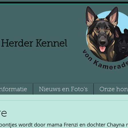
 Herder Kennel
nformatie
Nieuws en Foto's
Onze ho
ve
oontjes wordt door mama Frenzi en dochter Chayna me