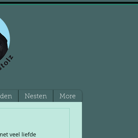
nden
Nesten
More
t veel liefde 