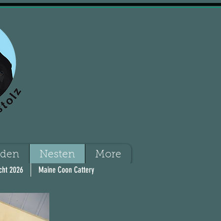
nden
Nesten
More
cht 2026
Maine Coon Cattery