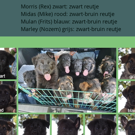
Morris (Rex) zwart: zwart reutje
Midas (Mike) rood: zwart-bruin reutje
Mulan (Frits) blauw: zwart-bruin reutje
Marley (Nozem) grijs: zwart-bruin reutje