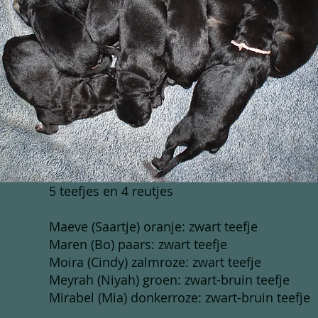
5 teefjes en 4 reutjes
Maeve (Saartje) oranje: zwart teefje
Maren (Bo) paars: zwart teefje
Moira (Cindy) zalmroze: zwart teefje
Meyrah (Niyah) groen: zwart-bruin teefje
Mirabel (Mia) donkerroze: zwart-bruin teefje