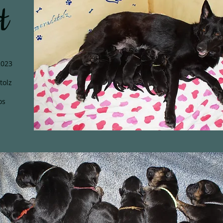
t
2023
tolz
os